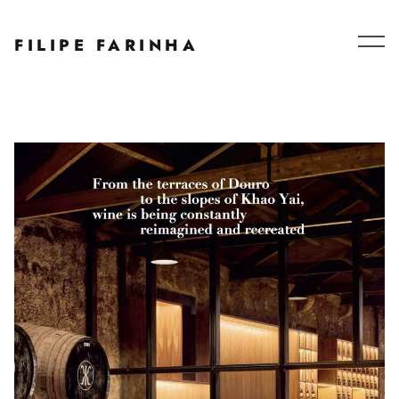
Series – Collaborations
FILIPE FARINHA
Blog
About