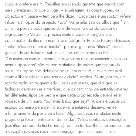
disso e prefere assim. Trabalhar em silêncio garante que ouvirá com
mais clareza aquilo que o lugar – a paisagem, as construções, os
objectos em pausa – tem para lhe dizer. "Cada casa é um rosto", refere
Filipe na sinopse do projecto
Farol
. "As janelas são os olhos que fitam
o mar, a porta a boca que se abre de espanto quando os donos
regressam no Verão." É precisamente o carácter singular das
construções da ilha que mais atrai o fotógrafo. Porque foram edificadas
"pelas mãos de quem as habita" - pelos orgulhosos "ilhéus", como
gostam de ser tratados, sublinha Filipe, em entrevista ao P3.
"Os materiais mais ou menos improvisados e os acabamentos mais ou
menos rigorosos" são marcas distintivas do bairro que brotou da
areia. "As regras são definidas por quem constrói e quem constrói
sente a liberdade que não tem na cidade", explica. Existe, porém, um
acordo tácito entre quem erigiu estas estruturas, que dita que as
fachadas deverão ser simétricas, que os caminhos de entrada deverão
ter diferentes tipos de pedra e que cada propriedade deverá estar
rodeada de um muro, "por mais baixo que seja". "A ideia é cuidar do
espaço do muro para dentro e deixar a natureza desenvolver-se
arbitrariamente da porta para fora." Algumas casas retratadas neste
projecto
já foram, entretanto, demolidas
. "A luta contra as
demolições
[
nas ilhas-barreira da Ria
Formosa
]​, por parte dos ilhéus, prende-se com
a salvação das suas casas como espaços que usam para habitar