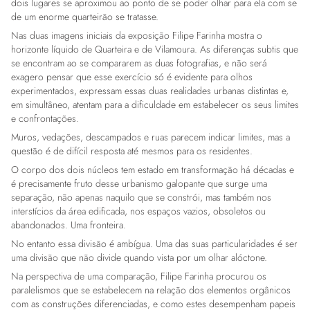
dois lugares se aproximou ao ponto de se poder olhar para ela com se
de um enorme quarteirão se tratasse.
Nas duas imagens iniciais da exposição Filipe Farinha mostra o
horizonte líquido de Quarteira e de Vilamoura. As diferenças subtis que
se encontram ao se compararem as duas fotografias, e não será
exagero pensar que esse exercício só é evidente para olhos
experimentados, expressam essas duas realidades urbanas distintas e,
em simultâneo, atentam para a dificuldade em estabelecer os seus limites
e confrontações.
Muros, vedações, descampados e ruas parecem indicar limites, mas a
questão é de difícil resposta até mesmos para os residentes.
O corpo dos dois núcleos tem estado em transformação há décadas e
é precisamente fruto desse urbanismo galopante que surge uma
separação, não apenas naquilo que se constrói, mas também nos
interstícios da área edificada, nos espaços vazios, obsoletos ou
abandonados. Uma fronteira.
No entanto essa divisão é ambígua. Uma das suas particularidades é ser
uma divisão que não divide quando vista por um olhar alóctone.
Na perspectiva de uma comparação, Filipe Farinha procurou os
paralelismos que se estabelecem na relação dos elementos orgânicos
com as construções diferenciadas, e como estes desempenham papeis